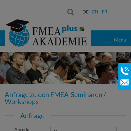
Suchen
Suchen:
DE
EN
FR
nach:
Menu
Anfrage zu den FMEA-Seminaren /
Workshops
Anfrage
Anrede