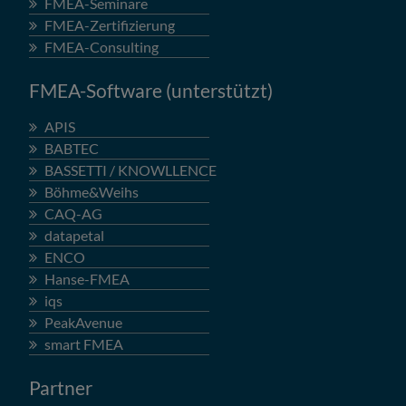
FMEA-Seminare
FMEA-Zertifizierung
FMEA-Consulting
FMEA-Software (unterstützt)
APIS
BABTEC
BASSETTI / KNOWLLENCE
Böhme&Weihs
CAQ-AG
datapetal
ENCO
Hanse-FMEA
iqs
PeakAvenue
smart FMEA
Partner