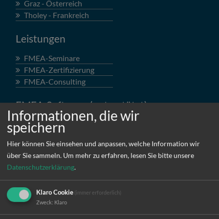
Graz - Österreich
Tholey - Frankreich
Leistungen
FMEA-Seminare
FMEA-Zertifizierung
FMEA-Consulting
FMEA-Software (unterstützt)
Informationen, die wir
speichern
APIS
BABTEC
Hier können Sie einsehen und anpassen, welche Information wir
BASSETTI / KNOWLLENCE
über Sie sammeln.
Um mehr zu erfahren, lesen Sie bitte unsere
Böhme&Weihs
Datenschutzerklärung
.
CAQ-AG
datapetal
Klaro Cookie
(immer erforderlich)
ENCO
Zweck
:
Klaro
Hanse-FMEA
iqs