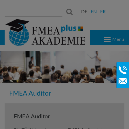
Suchen
Suchen:
DE
EN
FR
nach:
Menu
FMEA Auditor
FMEA Auditor