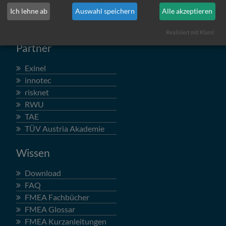
PeakAvenue
Ich lehne ab
Auswahl speichern
Alle akzeptieren
smart FMEA
Realisiert mit Klaro!
Partner
Exinel
innotec
risknet
RWU
TAE
TÜV Austria Akademie
Wissen
Download
FAQ
FMEA Fachbücher
FMEA Glossar
FMEA Kurzanleitungen