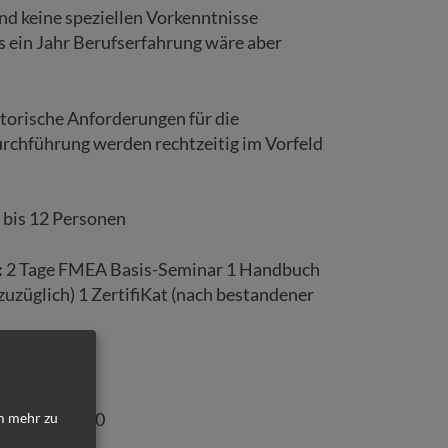
nd keine speziellen Vorkenntnisse
ls ein Jahr Berufserfahrung wäre aber
orische Anforderungen für die
chführung werden rechtzeitig im Vorfeld
 bis 12 Personen
:
2 Tage FMEA Basis-Seminar 1 Handbuch
zuzüglich) 1 ZertifiKat (nach bestandener
€ 1.180,00
se: € 3.400,00
 mehr zu