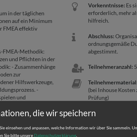
Vorkenntnisse:
Es si
erforderlich, mehr a
m in der täglichen
hilfreich.
sionen auf ein Minimum
r FMEA effektiv
Abschluss:
Organisat
ordnungsgemäße Dur
abgestimmt.
ess-FMEA-Methodik:
en und Pflichten in der
odik: - Zusammenhänge
Teilnehmeranzahl:
5
hoden zur
edener Hilfswerkzeuge,
Teilnehmermaterial
ldungsprozess. -
(bei Inhouse Kosten 
spielen und
Prüfung)
lernen des
ationen, die wir speichern
Preise
Standardpreis frei: 
Standardpreis inhou
Sie einsehen und anpassen, welche Information wir über Sie sammeln.
Um
en Sie bitte unsere
Datenschutzerklärung
.