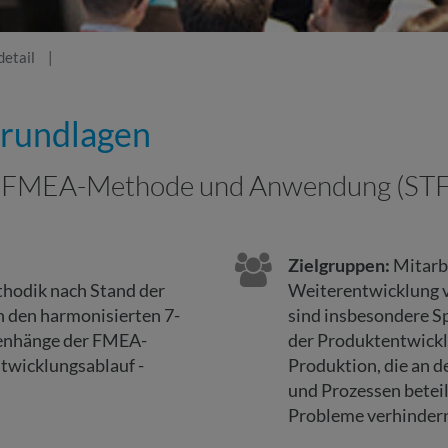
etail
rundlagen
ss-FMEA-Methode und Anwendung (ST
Zielgruppen:
Mitarbe
thodik nach Stand der
Weiterentwicklung 
 den harmonisierten 7-
sind insbesondere Sp
enhänge der FMEA-
der Produktentwickl
twicklungsablauf -
Produktion, die an d
und Prozessen beteil
Probleme verhinder