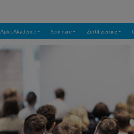
Suchen
nach:
Aplus Akademie
Seminare
Zertifizierung
+
+
+