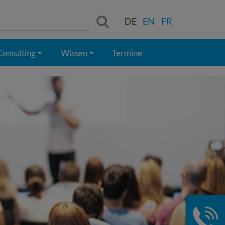
Suchen:
DE
EN
FR
Consulting
Wissen
Termine
+
+