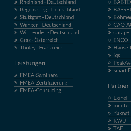
Rheinland - Deutschland
BABTE
Regensburg - Deutschland
BASSE
Stuttgart - Deutschland
Böhme
Wangen - Deutschland
CAQ-A
Winnenden - Deutschland
datapet
Graz - Österreich
ENCO
Tholey - Frankreich
Hanse
iqs
Leistungen
PeakAv
smart 
FMEA-Seminare
FMEA-Zertifizierung
Partner
FMEA-Consulting
Exinel
innotec
risknet
RWU
TAE