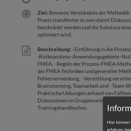
Ziel:
Besseres Verständnis der Methodik u
Praxis standfester zu sein damit Diskus
beschränkt werden und die Substanz eine
optimiert wird.
Beschreibung:
- Einführung in die Proz
·Risikoanalyse ·Anwendungsgebiete ·Nutz
FMEA. - Regeln der Prozess-FMEA-Meth
der FMEA-Techniken und genereller Met
Fehlervermeidung. - Vermittlung verschi
Brainstorming, Teamarbeit und - Team-Bi
Praktische Uebungen anhand von Fallbei
Diskussionen in Gruppenarbeit. - Kennen
Inform
Trainingshandbuches.
Hier können 
erfahren, les