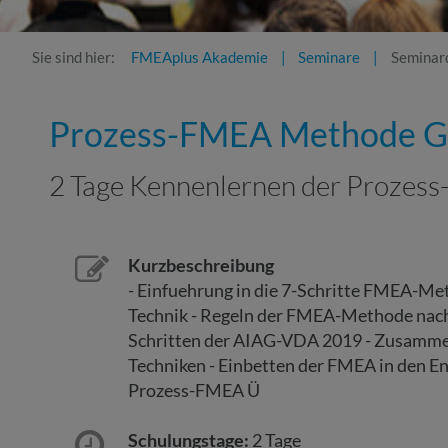
Sie sind hier:
FMEAplus Akademie
Seminare
Seminard
Prozess-FMEA Methode G
2 Tage Kennenlernen der Proze
Kurzbeschreibung
- Einfuehrung in die 7-Schritte FMEA-Me
Technik - Regeln der FMEA-Methode nach
Schritten der AIAG-VDA 2019 - Zusamm
Techniken - Einbetten der FMEA in den En
Prozess-FMEA Ü
Schulungstage:
2 Tage