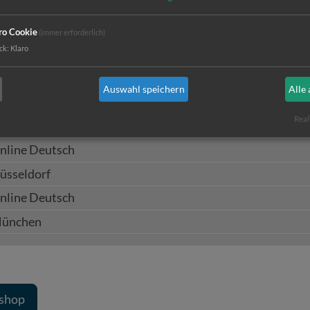
ro Cookie
(immer erforderlich)
ck
:
Klaro
etzikon
Auswahl speichern
Alle
nline Deutsch
Real
line English
nline Deutsch
üsseldorf
nline Deutsch
ünchen
kshop