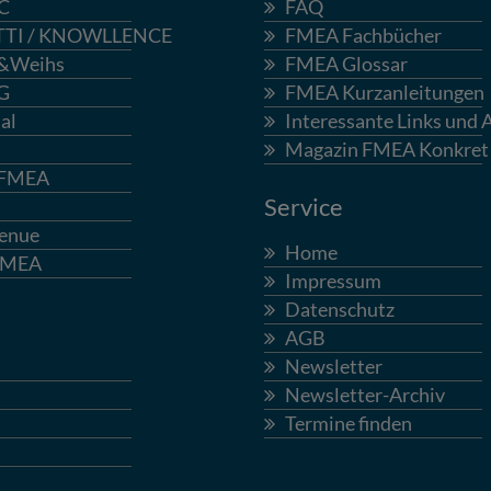
C
FAQ
TTI / KNOWLLENCE
FMEA Fachbücher
&Weihs
FMEA Glossar
G
FMEA Kurzanleitungen
al
Interessante Links und A
Magazin FMEA Konkret
-FMEA
Service
enue
Home
FMEA
Impressum
Datenschutz
AGB
Newsletter
Newsletter-Archiv
Termine finden